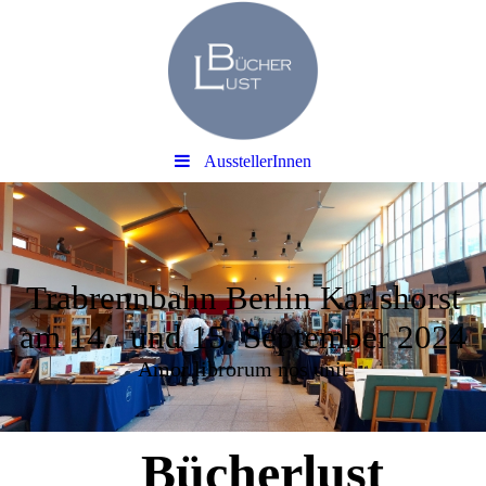
AusstellerInnen
Trabrennbahn Berlin Karlshorst
am 14. und 15. September 2024
Amor librorum nos unit
Bücherlust