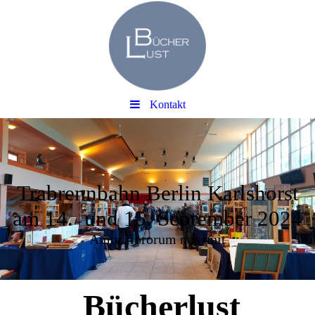
Kontakt
Trabrennbahn Berlin Karlshorst
am 14. und 15. September 2024
Amor librorum nos unit
Bücherlust