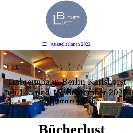
AusstellerInnen 2022
Trabrennbahn Berlin Karlshorst
am 14. und 15. September 2024
Amor librorum nos unit
Bücherlust